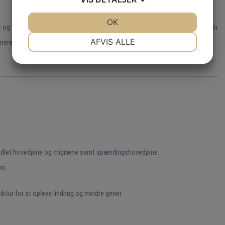
JA
NEJ
OK
JA
NEJ
og migrænemedicin. Nogle bliver medicinfri og andre bruger mindre medicin
NØDVENDIGE
PRÆFERENCER
AFVIS ALLE
mere overskuelige. Alle ændringer i din medicin sker altid i samarbejde med
JA
NEJ
JA
NEJ
MARKETING
STATISTIK
handlet hovedpine og migræne samt spændingshovedpine.
on.
tur for at opleve lindring og mindre gener.