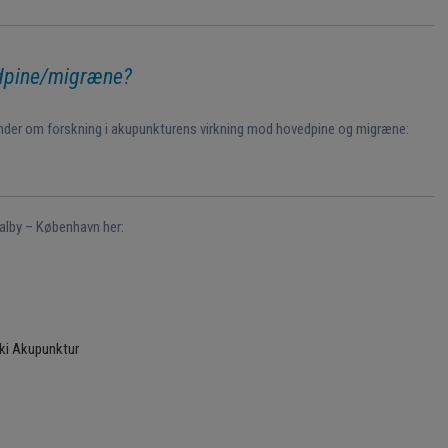
edpine/migræne?
under om forskning i akupunkturens virkning mod hovedpine og migræne:
alby – København her:
uki Akupunktur