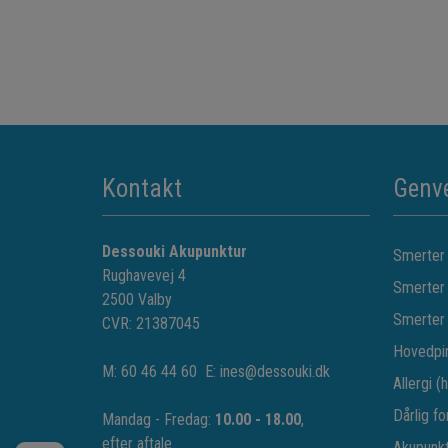
Kontakt
Genv
Dessouki Akupunktur
Smerter i
Rughavevej 4
Smerter i
2500 Valby
Smerter 
CVR: 21387045
Hovedpi
M:
60 46 44 60
E:
ines@dessouki.dk
Allergi (
Dårlig fo
Mandag - Fredag:
10.00 - 18.00
,
efter aftale.
Akupunkt