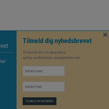
Tilmeld dig nyhedsbrevet
evet
Kvalitetssikring
Få tilsendt info om akupunktur,
nyttige sundhedstips, arrangementer mm.
tige
Følg os på