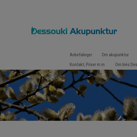
Hop
Anbefalinger
Om akupunktur
til
indholdet
Kontakt, Priser m.m.
Om Inès De