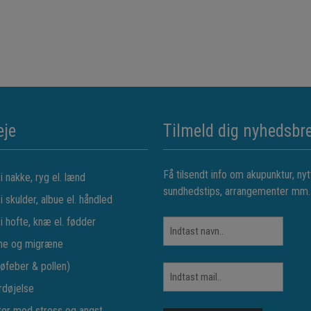
eje
Tilmeld dig nyhedsbr
Få tilsendt info om akupunktur, nyt
 nakke, ryg el. lænd
sundhedstips, arrangementer mm.
 skulder, albue el. håndled
i hofte, knæ el. fødder
ne og migræne
høfeber & pollen)
rdøjelse
er mod stress og angst