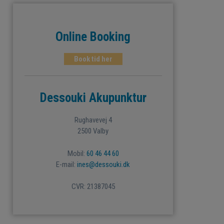
Online Booking
Book tid her
Dessouki Akupunktur
Rughavevej 4
2500 Valby
Mobil:
60 46 44 60
E-mail:
ines@dessouki.dk
CVR: 21387045