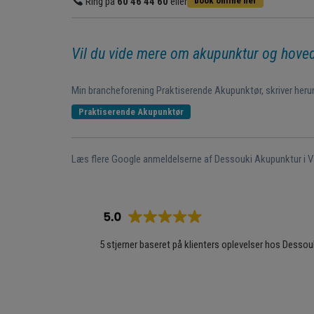
Ring på
60 46 44 60
eller
book online her
Vil du vide mere om akupunktur og hov
Min brancheforening Praktiserende Akupunktør, skriver her
Praktiserende Akupunktør
Læs flere Google anmeldelserne af Dessouki Akupunktur i V
5 stjerner baseret på klienters oplevelser hos Desso