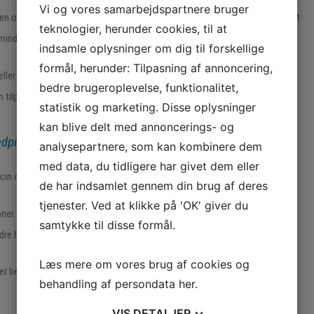
Vi og vores samarbejdspartnere bruger
og regulere ubalancer, som kan være årsag til smerter. Mange oplever, at
teknologier, herunder cookies, til at
mindre hyppige og mindre intense.
indsamle oplysninger om dig til forskellige
formål, herunder: Tilpasning af annoncering,
 eller ubalance i kroppen. Symptomer kan være trykkende smerter,
bedre brugeroplevelse, funktionalitet,
ilpasses altid individuelt.
statistik og marketing. Disse oplysninger
kan blive delt med annoncerings- og
edpine og migræne?
analysepartnere, som kan kombinere dem
med data, du tidligere har givet dem eller
cin og kroppens energilinjer.
de har indsamlet gennem din brug af deres
tjenester. Ved at klikke på 'OK' giver du
ner. Jeg har behandlet hovedpine og migræne gennem mere end 25 år, og
samtykke til disse formål.
dre har gavn af et mere gradvist forløb.
Læs mere om vores brug af cookies og
rer behandlingen undervejs.
behandling af persondata
her
.
VIS
DETALJER