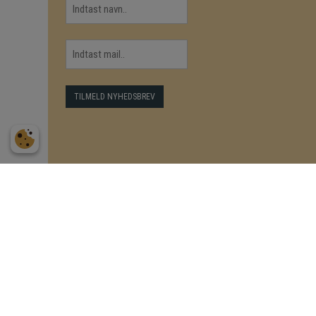
Kontakt
Genveje
Dessouki Akupunktur
Smerter i nakke, ryg el. lænd
Rughavevej 4
Smerter i skulder, albue el.
2500 Valby
håndled
CVR: 21387045
Smerter i hofte, knæ el. fødder