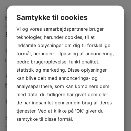
Er du RAB-registreret – og hvad
›
Samtykke til cookies
betyder det?
Vi og vores samarbejdspartnere bruger
›
Er der handicapadgang?
teknologier, herunder cookies, til at
indsamle oplysninger om dig til forskellige
Hvordan påvirker akupunktur min
›
formål, herunder: Tilpasning af annoncering,
medicin?
bedre brugeroplevelse, funktionalitet,
statistik og marketing. Disse oplysninger
Hvordan forbereder jeg mig til en
kan blive delt med annoncerings- og
›
behandling?
analysepartnere, som kan kombinere dem
med data, du tidligere har givet dem eller
›
Hvor mange behandlinger behøver jeg?
de har indsamlet gennem din brug af deres
tjenester. Ved at klikke på 'OK' giver du
›
Skal jeg tage noget med?
samtykke til disse formål.