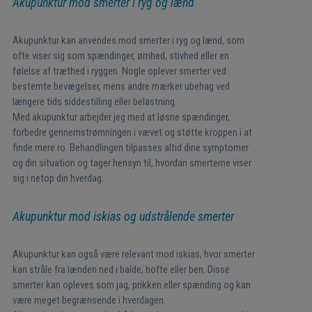
Akupunktur mod smerter i ryg og lænd
Akupunktur kan anvendes mod smerter i ryg og lænd, som
ofte viser sig som spændinger, ømhed, stivhed eller en
følelse af træthed i ryggen. Nogle oplever smerter ved
bestemte bevægelser, mens andre mærker ubehag ved
længere tids siddestilling eller belastning.
Med akupunktur arbejder jeg med at løsne spændinger,
forbedre gennemstrømningen i vævet og støtte kroppen i at
finde mere ro. Behandlingen tilpasses altid dine symptomer
og din situation og tager hensyn til, hvordan smerterne viser
sig i netop din hverdag.
Akupunktur mod iskias og udstrålende smerter
Akupunktur kan også være relevant mod iskias, hvor smerter
kan stråle fra lænden ned i balde, hofte eller ben. Disse
smerter kan opleves som jag, prikken eller spænding og kan
være meget begrænsende i hverdagen.