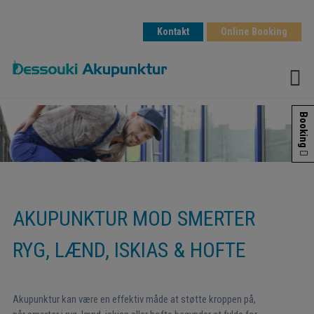
Kontakt
Online Booking
Hop
Booking
til
indholdet
AKUPUNKTUR MOD SMERTER
RYG, LÆND, ISKIAS & HOFTE
Akupunktur kan være en effektiv måde at støtte kroppen på,