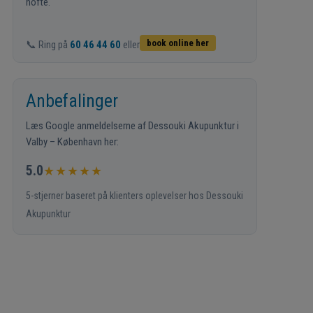
hofte.
book online her
📞 Ring på
60 46 44 60
eller
Anbefalinger
Læs Google anmeldelserne af Dessouki Akupunktur i
Valby – København her:
5.0
★★★★★
5-stjerner baseret på klienters oplevelser hos Dessouki
Akupunktur