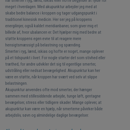
når smerter i ryg, lænd, iskias eller hofte begynder at fylde for
meget i hverdagen. Med akupunktur arbejder jeg med at
skabe bedre balance i kroppen og tager udgangspunkt i
traditionel kinesisk medicin. Her ser jeg på kroppens
energilinjer, også kaldet meridianbaner, som giver mig et
billede af, hvor ubalancen er. Det hjælper mig med bedre at
støtte kroppens egen evne til at reagere mere
hensigtsmæssigt på belastning og spænding.
Smerter i ryg, lænd, iskias og hofte er noget, mange oplever
på et tidspunkt i livet. For nogle starter det som stivhed eller
træthed, for andre udvikler det sig til egentlige smerter,
udstråling eller nedsat bevægelighed. Akupunktur kan her
være en støtte, når kroppen har svært ved selv at slippe
belastningen.
Akupunktur anvendes ofte mod smerter, der hænger
sammen med stillesiddende arbejde, tunge løft, gentagne
bevægelser, stress eller tidligere skader. Mange oplever, at
akupunktur kan være en hjælp, når smerterne påvirker både
arbejdsliv, søvn og almindelige daglige bevægelser.