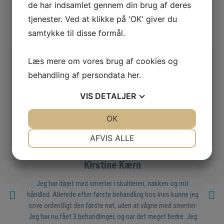
de har indsamlet gennem din brug af deres
tjenester. Ved at klikke på 'OK' giver du
samtykke til disse formål.
Læs mere om vores brug af cookies og
behandling af persondata
her
.
VIS
DETALJER
JA
NEJ
OK
JA
NEJ
NØDVENDIGE
PRÆFERENCER
AFVIS ALLE
Gæstebog
JA
NEJ
JA
NEJ
Kirstine Kærn
MARKETING
STATISTIK
Jeg har døjet med smerter i skulderen, nakken og mit
håndled. Allerede efter første behandling hos Ines kunne jeg
sove ordentligt den første nat, uden at vågne med smerter.
Jeg har nu fået 3 behandlinger, og nar det meget bedre. Jeg