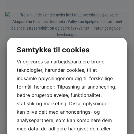
Samtykke til cookies
Har du hormonelle gener?
De fleste kvinder oplever i løbet af livet hormonelle gener.
Vi og vores samarbejdspartnere bruger
Fx menstruationssmerter, kvalme ved graviditet, ufrivillig
teknologier, herunder cookies, til at
barnløshed eller hedeture i overgangsalderen. Ifølge
kinesisk medicin er disse gener et tegn på, at kroppen er i
indsamle oplysninger om dig til forskellige
ubalance. Akupunktur kan effektivt afhjælpe disse gener.
formål, herunder: Tilpasning af annoncering,
bedre brugeroplevelse, funktionalitet,
Læs mere
statistik og marketing. Disse oplysninger
kan blive delt med annoncerings- og
analysepartnere, som kan kombinere dem
med data, du tidligere har givet dem eller