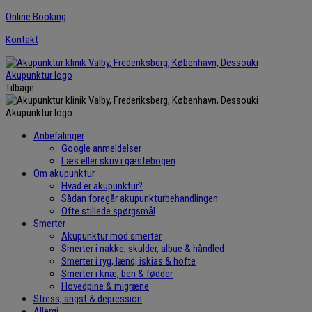
Hop
Online Booking
til
Kontakt
indholdet
Tilbage
Anbefalinger
Google anmeldelser
Læs eller skriv i gæstebogen
Om akupunktur
Hvad er akupunktur?
Sådan foregår akupunkturbehandlingen
Ofte stillede spørgsmål
Smerter
Akupunktur mod smerter
Smerter i nakke, skulder, albue & håndled
Smerter i ryg, lænd, iskias & hofte
Smerter i knæ, ben & fødder
Hovedpine & migræne
Stress, angst & depression
Allergi