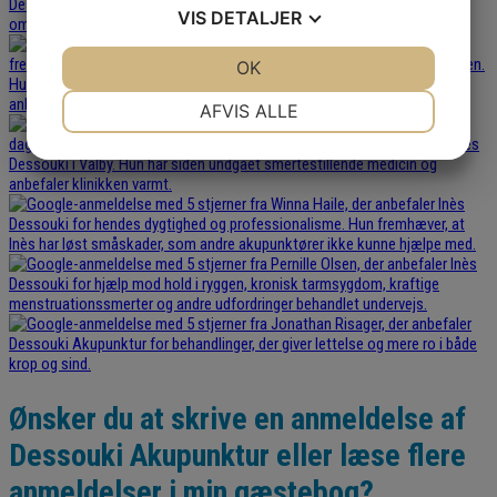
VIS
DETALJER
JA
NEJ
OK
JA
NEJ
NØDVENDIGE
PRÆFERENCER
AFVIS ALLE
JA
NEJ
JA
NEJ
MARKETING
STATISTIK
Ønsker du at skrive en anmeldelse af
Dessouki Akupunktur eller læse flere
anmeldelser i min gæstebog?