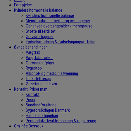
Fordøjelse
Kvinders hormonelle balance
Kvinders hormonelle balance
Menstruationssmerter og cyklusgener
Gener ved overgangsalder / menopause
Støtte til fertilitet
Graviditetsgener
Fødselsmodning & fødselsigangsættelse
Øvrige behandlinger
Vægttab
Vægttabsforløb
Coronasenfølger
Rygestop
Alkohol- og medicin afvænning
Tankefeltterapi
Zoneterapi til børn
Kontakt, Priser m.m.
Kontakt
Priser
Sundhedforsikring
Sygeforsikringen Danmark
Handelsbetingelser
Persondata, kvalitetssikring & registrering
Om Inès Dessouki