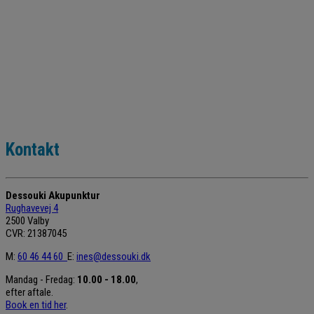
Kontakt
Dessouki Akupunktur
Rughavevej 4
2500 Valby
CVR: 21387045
M:
60 46 44 60
E:
ines@dessouki.dk
Mandag - Fredag:
10.00 - 18.00
,
efter aftale.
Book en tid her
.